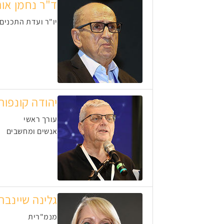
ד"ר נחמן אורו
יו"ר ועדת התכנים
יהודה קונפור
עורך ראשי
אנשים ומחשבים
גלינה שיינבר
מנמ"רית