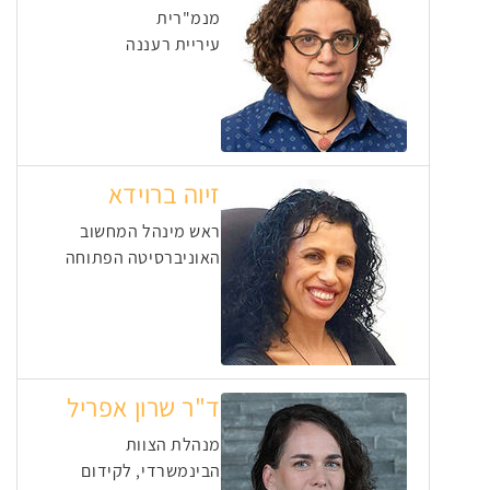
מנמ"רית
עיריית רעננה
זיוה ברוידא
ראש מינהל המחשוב
האוניברסיטה הפתוחה
ד"ר שרון אפריל
מנהלת הצוות
הבינמשרדי, לקידום