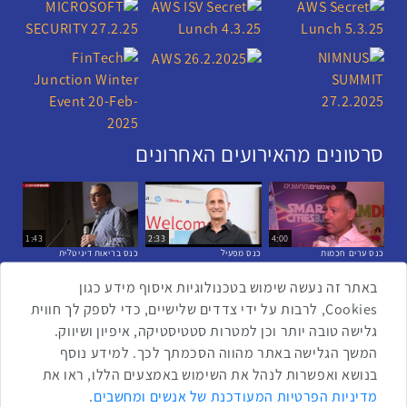
סרטונים מהאירועים האחרונים
1:43
2:33
4:00
כנס ערים חכמות
כנס מפעיל
כנס בריאות דיגיטלית
באתר זה נעשה שימוש בטכנולוגיות איסוף מידע כגון
Cookies, לרבות על ידי צדדים שלישיים, כדי לספק לך חווית
2:32
1:14
3:52
גלישה טובה יותר וכן למטרות סטטיסטיקה, איפיון ושיווק.
כנס RPA
כנס בינת יערות הכרמל
כנס F5
המשך הגלישה באתר מהווה הסכמתך לכך. למידע נוסף
בנושא ואפשרות לנהל את השימוש באמצעים הללו, ראו את
שתפו ברשת
מדיניות הפרטיות המעודכנת של אנשים ומחשבים
.