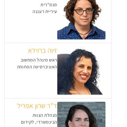
מנמ"רית
עיריית רעננה
זיוה ברוידא
ראש מינהל המחשוב
האוניברסיטה הפתוחה
ד"ר שרון אפריל
מנהלת הצוות
הבינמשרדי, לקידום