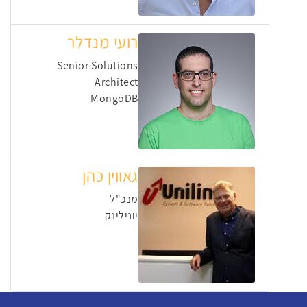
רועי מנדלר
Senior Solutions
Architect
MongoDB
גאווין כהן
מנכ"ל
יונילינק