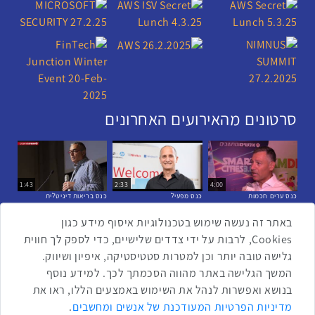
סרטונים מהאירועים האחרונים
1:43
2:33
4:00
כנס ערים חכמות
כנס מפעיל
כנס בריאות דיגיטלית
באתר זה נעשה שימוש בטכנולוגיות איסוף מידע כגון
Cookies, לרבות על ידי צדדים שלישיים, כדי לספק לך חווית
2:32
1:14
3:52
גלישה טובה יותר וכן למטרות סטטיסטיקה, איפיון ושיווק.
כנס RPA
כנס בינת יערות הכרמל
כנס F5
המשך הגלישה באתר מהווה הסכמתך לכך. למידע נוסף
בנושא ואפשרות לנהל את השימוש באמצעים הללו, ראו את
שתפו ברשת
מדיניות הפרטיות המעודכנת של אנשים ומחשבים
.