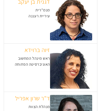
דגנית בן יעקב
מנמ"רית
עיריית רעננה
זיוה ברוידא
ראש מינהל המחשוב
האוניברסיטה הפתוחה
ד"ר שרון אפריל
מנהלת הצוות