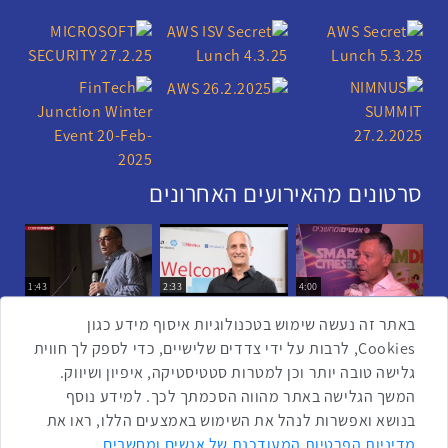
סרטונים מהאירועים האחרונים
1:43
2:33
4:00
כנס ערים חכמות
כנס מפעיל
כנס בריאות דיגיטלית
באתר זה נעשה שימוש בטכנולוגיות איסוף מידע כגון
Cookies, לרבות על ידי צדדים שלישיים, כדי לספק לך חווית
גלישה טובה יותר וכן למטרות סטטיסטיקה, איפיון ושיווק.
2:32
1:14
3:52
המשך הגלישה באתר מהווה הסכמתך לכך. למידע נוסף
כנס RPA
כנס בינת יערות הכרמל
כנס F5
בנושא ואפשרות לנהל את השימוש באמצעים הללו, ראו את
שתפו ברשת
מדיניות הפרטיות המעודכנת של אנשים ומחשבים
.