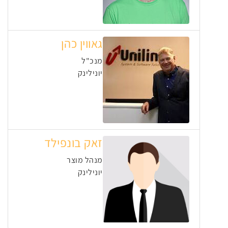
גאווין כהן
מנכ"ל
יונילינק
זאק בונפילד
מנהל מוצר
יונילינק