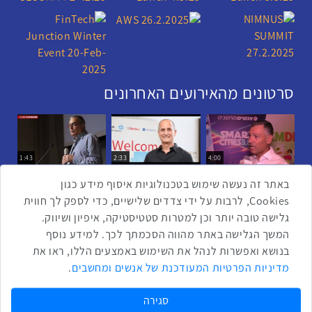
סרטונים מהאירועים האחרונים
1:43
2:33
4:00
כנס ערים חכמות
כנס מפעיל
כנס בריאות דיגיטלית
באתר זה נעשה שימוש בטכנולוגיות איסוף מידע כגון
Cookies, לרבות על ידי צדדים שלישיים, כדי לספק לך חווית
גלישה טובה יותר וכן למטרות סטטיסטיקה, איפיון ושיווק.
2:32
1:14
3:52
המשך הגלישה באתר מהווה הסכמתך לכך. למידע נוסף
כנס RPA
כנס בינת יערות הכרמל
כנס F5
בנושא ואפשרות לנהל את השימוש באמצעים הללו, ראו את
שתפו ברשת
מדיניות הפרטיות המעודכנת של אנשים ומחשבים
.
שתף בטוויטר
שתף בפייסבוק
שתף בלינקדאין
שתף בווטסאפ
שתף בטלגרם
סגירה