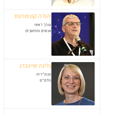
יהודה קונפורטס
עורך ראשי
אנשים ומחשבים
גלינה שיינברג
מנמ"רית
הלמ"ס