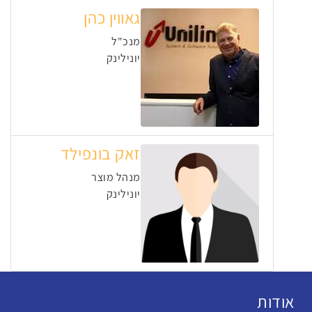
גאווין כהן
מנכ"ל
יונילינק
זאק בונפילד
מנהל מוצר
יונילינק
אודות