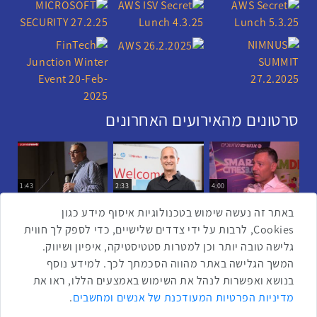
סרטונים מהאירועים האחרונים
1:43
2:33
4:00
כנס ערים חכמות
כנס מפעיל
כנס בריאות דיגיטלית
באתר זה נעשה שימוש בטכנולוגיות איסוף מידע כגון
Cookies, לרבות על ידי צדדים שלישיים, כדי לספק לך חווית
גלישה טובה יותר וכן למטרות סטטיסטיקה, איפיון ושיווק.
2:32
1:14
3:52
המשך הגלישה באתר מהווה הסכמתך לכך. למידע נוסף
כנס RPA
כנס בינת יערות הכרמל
כנס F5
בנושא ואפשרות לנהל את השימוש באמצעים הללו, ראו את
שתפו ברשת
מדיניות הפרטיות המעודכנת של אנשים ומחשבים
.