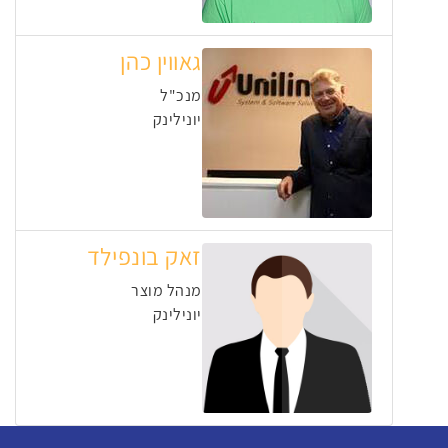
גאווין כהן
מנכ"ל
יונילינק
זאק בונפילד
מנהל מוצר
יונילינק