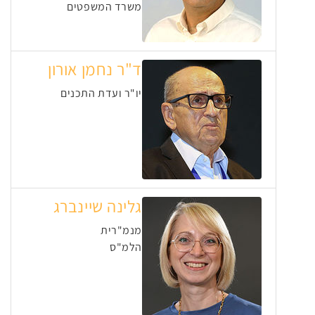
משרד המשפטים
ד"ר נחמן אורון
יו"ר ועדת התכנים
גלינה שיינברג
מנמ"רית
הלמ"ס