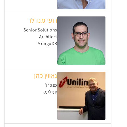
רועי מנדלר
Senior Solutions
Architect
MongoDB
גאווין כהן
מנכ"ל
יונילינק