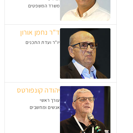
משרד המשפטים
ד"ר נחמן אורון
יו"ר ועדת התכנים
יהודה קונפורטס
עורך ראשי
אנשים ומחשבים