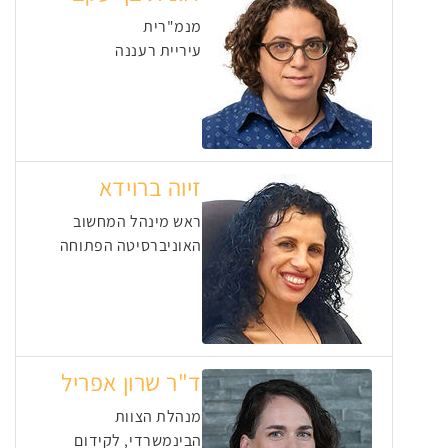
מנמ"רית
עיריית רעננה
זיוה ברוידא
ראש מינהל המחשוב
האוניברסיטה הפתוחה
ד"ר שרון אפריל
מנהלת הצוות
הבינמשרדי, לקידום