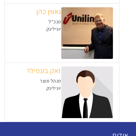
גאווין כהן
מנכ"ל
יונילינק
זאק בונפילד
מנהל מוצר
יונילינק
אודות