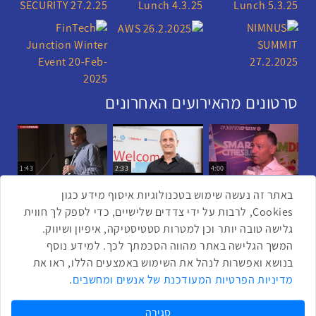
סרטונים מהאירועים האחרונים
1:43
2:33
4:00
כנס ערים חכמות
כנס מפעיל
כנס בריאות דיגיטלית
באתר זה נעשה שימוש בטכנולוגיות איסוף מידע כגון
Cookies, לרבות על ידי צדדים שלישיים, כדי לספק לך חווית
גלישה טובה יותר וכן למטרות סטטיסטיקה, איפיון ושיווק.
2:32
1:14
3:52
המשך הגלישה באתר מהווה הסכמתך לכך. למידע נוסף
כנס RPA
כנס בינת יערות הכרמל
כנס F5
בנושא ואפשרות לנהל את השימוש באמצעים הללו, ראו את
שתפו ברשת
מדיניות הפרטיות המעודכנת של אנשים ומחשבים
.
שתף בטוויטר
שתף בפייסבוק
שתף בלינקדאין
שתף בווטסאפ
שתף בטלגרם
סגירה